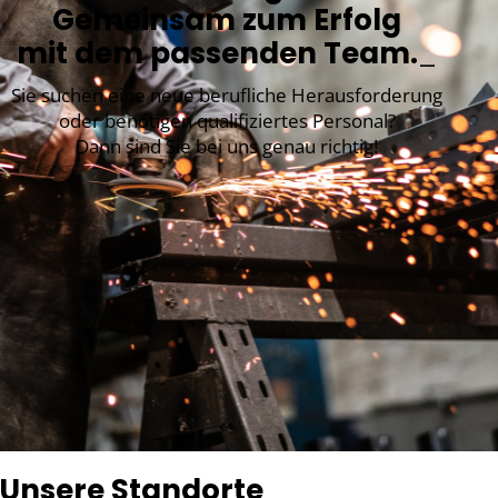
Gemeinsam zum Erfolg
mit dem passenden Team.
_
Sie suchen eine neue berufliche Herausforderung
oder benötigen qualifiziertes Personal?
Dann sind Sie bei uns genau richtig!
Unsere Standorte