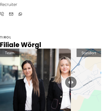
Recruiter
TIROL
Filiale Wörgl
Team
Standort